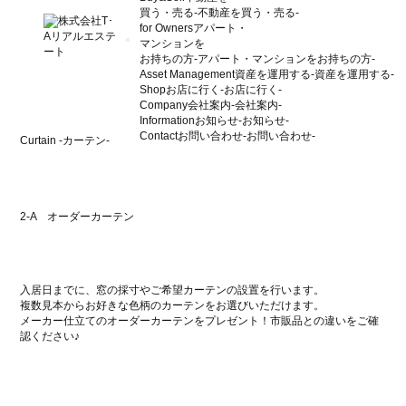
買う・売る
-不動産を買う・売る-
for Owners
アパート・
マンションを
お持ちの方
-アパート・マンションをお持ちの方-
Asset Management
資産を運用する
-資産を運用する-
Shop
お店に行く
-お店に行く-
Company
会社案内
-会社案内-
Information
お知らせ
-お知らせ-
Contact
お問い合わせ
-お問い合わせ-
Curtain
-カーテン-
2-A オーダーカーテン
入居日までに、窓の採寸やご希望カーテンの設置を行います。
複数見本からお好きな色柄のカーテンをお選びいただけます。
メーカー仕立てのオーダーカーテンをプレゼント！市販品との違いをご確
認ください♪