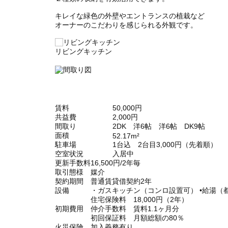
キレイな緑色の外壁やエントランスの植栽など
オーナーのこだわりを感じられる外観です。
リビングキッチン
賃料
50,000円
共益費
2,000円
間取り
2DK 洋6帖 洋6帖 DK9帖
面積
52.17m²
駐車場
1台込 2台目3,000円（先着順）
空室状況
入居中
更新手数料
16,500円/2年毎
取引態様
媒介
契約期間
普通賃貸借契約2年
設備
・ガスキッチン（コンロ設置可） •給湯（都
住宅保険料 18,000円（2年）
初期費用
仲介手数料 賃料1.1ヶ月分
初回保証料 月額総額の80％
火災保険
加入義務有り