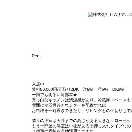
Rent
入居中
賃料
50,000
円
/
間取り
2DK 洋6帖 洋6帖 DK9帖
一階でも明るい角部屋★
真っ白なキッチンは清潔感があり、冷蔵庫スペースも
背面に食器棚兼カウンターを配置すれば
お料理を一時置きできたり、リビングとの仕切りもで
隣りの洋室は天井までの高さがある大きなクローゼッ
もう一部屋の洋室は中棚がある旧押し入れタイプなの
２種類の収納を有効活用できます。