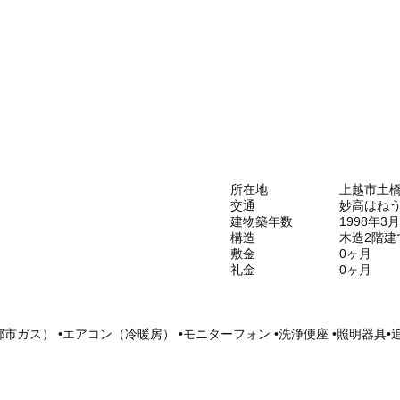
所在地
上越市土橋1
交通
妙高はねう
建物築年数
1998年3月
構造
木造2階建
敷金
0ヶ月
礼金
0ヶ月
市ガス） •エアコン（冷暖房） •モニターフォン •洗浄便座 •照明器具•