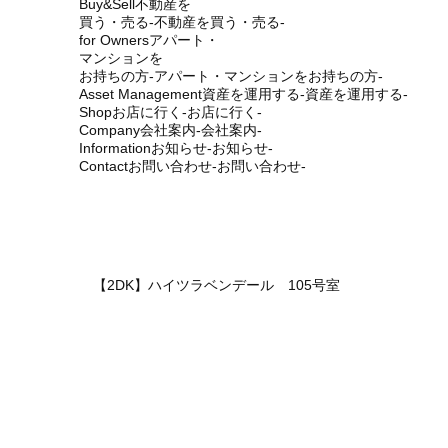
Buy&Sell
不動産を
買う・売る
-不動産を買う・売る-
for Owners
アパート・
マンションを
お持ちの方
-アパート・マンションをお持ちの方-
Asset Management
資産を運用する
-資産を運用する-
Shop
お店に行く
-お店に行く-
Company
会社案内
-会社案内-
Information
お知らせ
-お知らせ-
Contact
お問い合わせ
-お問い合わせ-
【2DK】ハイツラベンデール 105号室